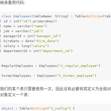
继承重用代码：
class
Employees
(tableName: String) : Table<
Nothing
>(tab
l
 id = int(
"id"
).primaryKey()
l
 name = varchar(
"name"
)
l
 job = varchar(
"job"
)
l
 managerId = int(
"manager_id"
)
l
 hireDate = date(
"hire_date"
)
l
 salary = long(
"salary"
)
l
 departmentId = int(
"department_id"
)
 RegularEmployees : Employees(
"t_regular_employee"
)
 FormerEmployees : Employees(
"t_former_employee"
)
我们的某个表只需要使用一次，因此没有必要将其定义为全局对
对象定义一个表：
 
object
 : Table<
Nothing
>(
"t_config"
) {