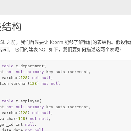
表结构
 DSL 之前，我们首先要让 Ktorm 能够了解我们的表结构。
， 它们的建表 SQL 如下，我们要如何描述这两个表呢？
oyee
table
 t_department(
nt
not
null
primary
 key auto_increment,
 
varchar
(
128
) 
not
null
,
tion 
varchar
(
128
) 
not
null
table
 t_employee(
nt
not
null
primary
 key auto_increment,
 
varchar
(
128
) 
not
null
,
varchar
(
128
) 
not
null
,
ger_id 
int
null
,
_date 
date
not
null
,