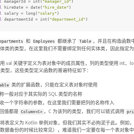
l
 managerId = int(
"manager_id"
)
l
 hireDate = date(
"hire_date"
)
l
 salary = long(
"salary"
)
l
 departmentId = int(
"department_id"
)
和
都继承了
，并且在构造函数
epartments
Employees
Table
实体类的类型，在这里我们不需要绑定到任何实体类，因此指定
 val 关键字定义为表对象中的成员属性，列的类型使用 int、lon
相应类型，这些类型定义函数的普遍特征如下：
类的扩展函数，只能在定义表对象时使用
able
称一般对应于其实际的 SQL 类型的名称
收一个字符串的参数，在这里我们需要把列的名称传入
回值都是
，C 为该列的类型，我们可以链式调用
Column<C>
pri
将表定义为 Kotlin 单例对象，但我们其实不必拘泥于此。
数据备份的时候比较常见），难道我们一定要在每一个表对象中