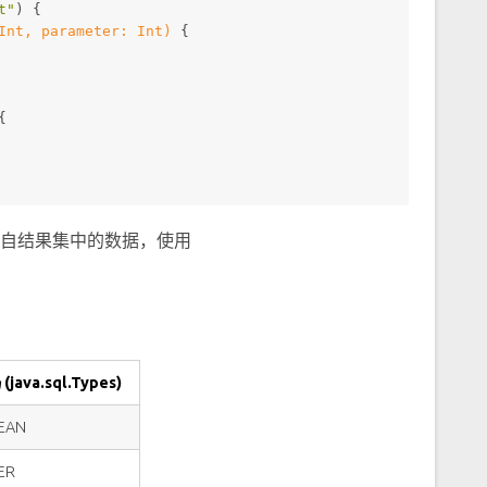
t"
) {
Int
, parameter: 
Int
)
 {
{
自结果集中的数据，使用
java.sql.Types)
EAN
ER