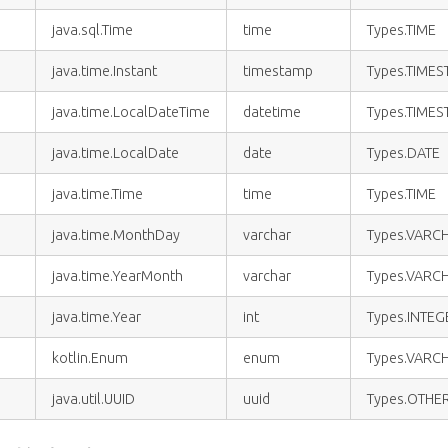
java.sql.Time
time
Types.TIME
java.time.Instant
timestamp
Types.TIME
java.time.LocalDateTime
datetime
Types.TIME
java.time.LocalDate
date
Types.DATE
java.time.Time
time
Types.TIME
java.time.MonthDay
varchar
Types.VARC
java.time.YearMonth
varchar
Types.VARC
java.time.Year
int
Types.INTEG
kotlin.Enum
enum
Types.VARC
java.util.UUID
uuid
Types.OTHE