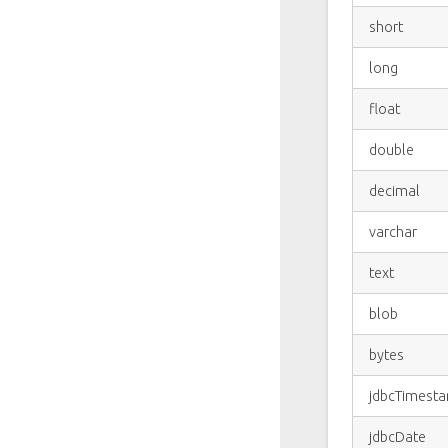
short
long
float
double
decimal
varchar
text
blob
bytes
jdbcTimest
jdbcDate