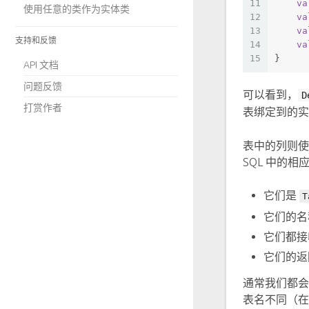
11
va
使用任意的类作为实体类
12
va
13
va
支持和反馈
14
va
15
}
API 文档
问题反馈
可以看到，
D
打赏作者
表绑定到的
表中的列则使用
SQL 中的
它们是
T
它们的名
它们都接
它们的返
通常我们都会
表名不同（在