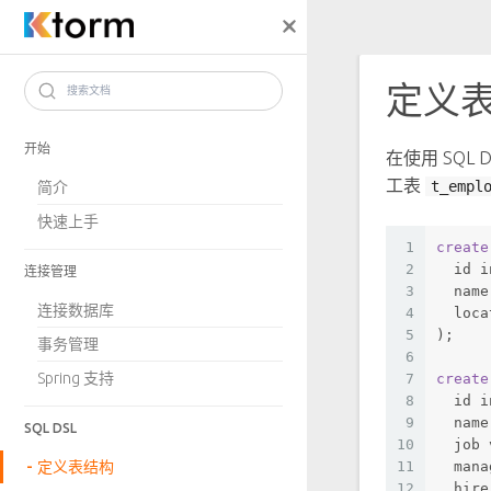
定义
搜索文档
开始
在使用 SQL
工表
t_empl
简介
快速上手
1
create
2
  id 
i
连接管理
3
  name
连接数据库
4
  loca
5
);
事务管理
6
Spring 支持
7
create
8
  id 
i
9
  name
SQL DSL
10
  job 
定义表结构
11
  mana
12
  hire