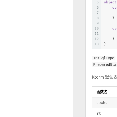
5
object
6
ov
7
      
8
    }
9
10
ov
11
12
    }
13
}
IntSqlType
PreparedSta
Ktorm 默
函数名
boolean
int