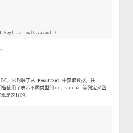
t.key] to row[t.value] }
性。
DBC，它封装了从
中获取数据，往
ResultSet
了表示不同类型的 int、varchar 等列定义函
的实现是这样的：