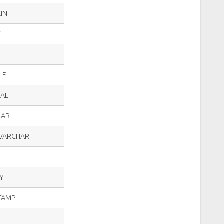
INT
T
LE
MAL
HAR
GVARCHAR
RY
STAMP