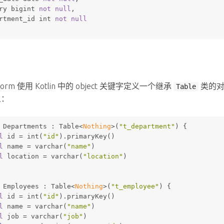
ry 
bigint
not
null
,
rtment_id 
int
not
null
rm 使用 Kotlin 中的 object 关键字定义一个继承
类的对
Table
义：
 Departments : Table<
Nothing
>(
"t_department"
) {
l
 id = int(
"id"
).primaryKey()
l
 name = varchar(
"name"
)
l
 location = varchar(
"location"
)
 Employees : Table<
Nothing
>(
"t_employee"
) {
l
 id = int(
"id"
).primaryKey()
l
 name = varchar(
"name"
)
l
 job = varchar(
"job"
)