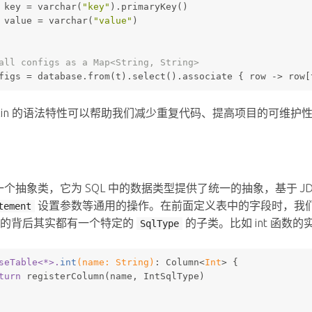
 key = varchar(
"key"
).primaryKey()
 value = varchar(
"value"
)
all configs as a Map<String, String>
figs = database.from(t).select().associate { row -> row[
otlin 的语法特性可以帮助我们减少重复代码、提高项目的可维护
个抽象类，它为 SQL 中的数据类型提供了统一的抽象，基于 J
设置参数等通用的操作。在前面定义表中的字段时，我们曾使用
tement
数的背后其实都有一个特定的
的子类。比如 int 函数
SqlType
seTable
<*>
.
int
(name: 
String
)
: Column<
Int
> {
turn
 registerColumn(name, IntSqlType)