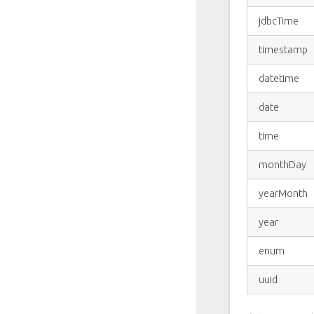
jdbcTime
timestamp
datetime
date
time
monthDay
yearMonth
year
enum
uuid