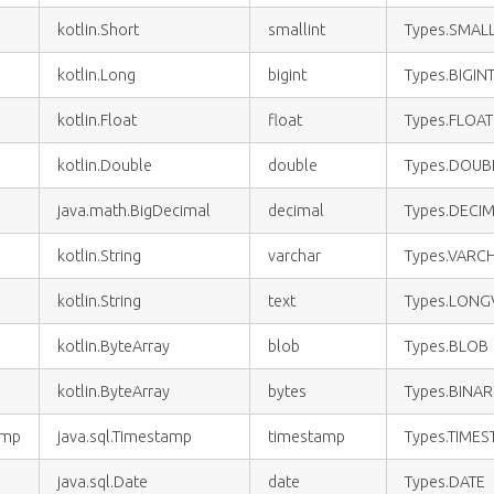
kotlin.Short
smallint
Types.SMALL
kotlin.Long
bigint
Types.BIGIN
kotlin.Float
float
Types.FLOAT
kotlin.Double
double
Types.DOUB
java.math.BigDecimal
decimal
Types.DECI
kotlin.String
varchar
Types.VARC
kotlin.String
text
Types.LON
kotlin.ByteArray
blob
Types.BLOB
kotlin.ByteArray
bytes
Types.BINA
amp
java.sql.Timestamp
timestamp
Types.TIME
java.sql.Date
date
Types.DATE