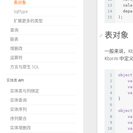
表对象
13
  sala
14
  depa
SqlType
15
);
扩展更多的类型
查询
表对象
联表
增删改
一般来说，Kto
运算符
Ktorm 中定
方言与原生 SQL
1
object
实体类 API
2
va
3
va
实体类与列绑定
4
va
5
}
实体查询
6
实体序列
7
object
8
va
序列聚合
9
va
实体增删改
10
va