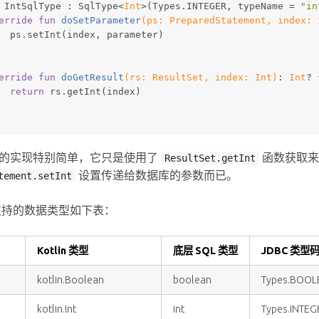
 IntSqlType : SqlType<
Int
>(Types.INTEGER, typeName = 
"in
erride
fun
doSetParameter
(ps: 
PreparedStatement
, index: 
  ps.setInt(index, parameter)
erride
fun
doGetResult
(rs: 
ResultSet
, index: 
Int
)
: 
Int
? 
return
 rs.getInt(index)
的实现特别简单，它只是使用了
函数获取来
ResultSet.getInt
设置传递给数据库的参数而已。
tement.setInt
认支持的数据类型如下表：
Kotlin 类型
底层 SQL 类型
JDBC 类型码 (
kotlin.Boolean
boolean
Types.BOOL
kotlin.Int
int
Types.INTEG