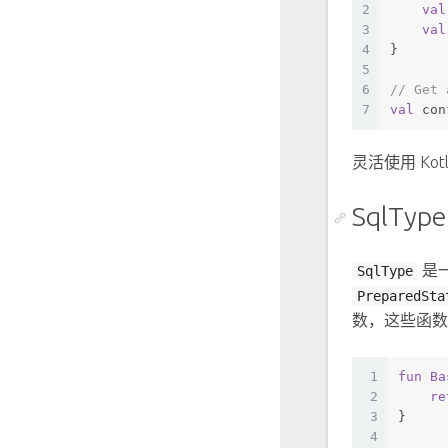
2
val
3
val
4
}
5
6
// Get 
7
val
 con
灵活使用 K
SqlType
是一
SqlType
PreparedSta
数，这些函
1
fun
 Ba
2
re
3
}
4