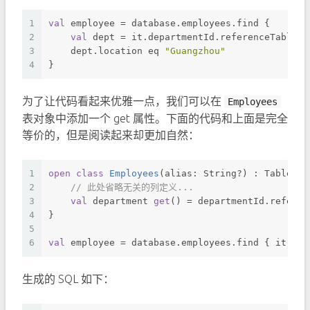
1
val
 employee = database.employees.find {
2
val
 dept = it.departmentId.referenceTable 
a
3
    dept.location eq 
"Guangzhou"
4
}
为了让代码看起来优雅一点，我们可以在
Employees
表对象中添加一个 get 属性。下面的代码和上面是完全
等价的，但是阅读起来却更加自然：
1
open
class
Employees
(alias: String?) : Table<Em
2
// 此处省略无关的列定义...
3
val
 department 
get
() = departmentId.referen
4
}
5
6
val
 employee = database.employees.find { it.dep
生成的 SQL 如下：