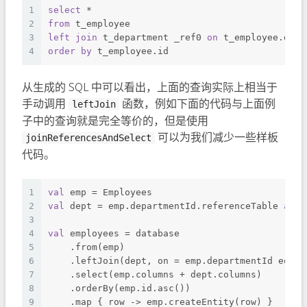
1
select
*
2
from
 t_employee 
3
left
join
 t_department _ref0 
on
 t_employee.depa
4
order
by
 t_employee.id 
从生成的 SQL 中可以看出，上面的查询实际上相当于
手动调用
函数，例如下面的代码与上面例
leftJoin
子中的查询就是完全等价的，但是使用
可以为我们减少一些样板
joinReferencesAndSelect
代码。
1
val
 emp = Employees
2
val
 dept = emp.departmentId.referenceTable 
as
 D
3
4
val
 employees = database
5
    .from(emp)
6
    .leftJoin(dept, on = emp.departmentId eq de
7
    .select(emp.columns + dept.columns)
8
    .orderBy(emp.id.asc())
9
    .map { row -> emp.createEntity(row) }