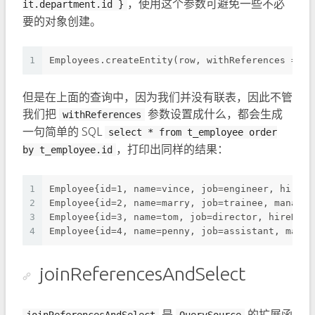
，使用这个参数可避免一些不必
it.department.id }
要的对象创建。
1
Employees.createEntity(row, withReferences = 
fa
但是在上面的查询中，因为我们并没有联表，因此不管
我们把
参数设置成什么，都会生成
withReferences
一句简单的 SQL
select * from t_employee order
，打印出同样的结果：
by t_employee.id
1
Employee{id=1, name=vince, job=engineer, hireDa
2
Employee{id=2, name=marry, job=trainee, manager
3
Employee{id=3, name=tom, job=director, hireDate
4
Employee{id=4, name=penny, job=assistant, manag
joinReferencesAndSelect
是
的扩展函