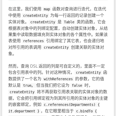
在这里，我们使用
函数对查询进行迭代，在迭代
map
中使用
为每一行返回的记录创建一个
createEntity
实体对象。
是
类的函数，它会
createEntity
Table
根据表对象中的列绑定配置，自动创建实体对象，从结
果集中读取数据填充到实体对象的各个属性中。如果该
表使用
引用绑定了其它表，也会递归地
references
对所引用的表调用
创建关联的实体对
createEntity
象。
然而，查询 DSL 返回的列是可自定义的，里面不一定
包含引用表中的列。针对这种情况，
函
createEntity
数提供了一个名为
的参数，它的值
withReferences
默认是
但当我们把它设为
时，
true。
false
将不再获取引用表关联的实体对象的数
createEntity
据，它会把引用绑定视为到其所引用的实体对象的主键
的嵌套绑定，例如
c.references(Departments) {
，在它眼里相当于
it.department }
c.bindTo {