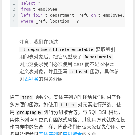
1
select
*
2
from
 t_employee 
3
left
join
 t_department _ref0 
on
 t_employee.depa
4
where
 _ref0.location 
=
 ? 
注意：我们在通过
获取到引
it.departmentId.referenceTable
用的表对象后，把它转型成了
，
Departments
因此这要求我们必须使用 class 而不是 object
定义表对象，并且重写
函数，具体参
aliased
见
表别名
的相关介绍。
除了
函数外，实体序列 API 还给我们提供了许
find
多方便的函数，如使用
对元素进行筛选、使
filter
用
进行分组聚合等。与 SQL DSL 相比，
groupingBy
实体序列 API 更具有函数式风格，其使用方式就像在操
作内存中的集合一样，因此我们建议大家优先使用。更
多用法请参见
实体序列
和
序列聚合
的文档。