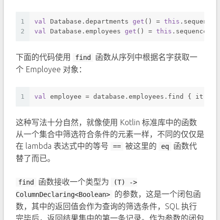
1
val
 Database.departments 
get
() = 
this
.sequenceO
2
val
 Database.employees 
get
() = 
this
.sequenceOf(
下面的代码使用
函数从序列中根据名字获取一
find
个 Employee 对象：
1
val
 employee = database.employees.find { it.nam
这种写法十分自然，就像使用 Kotlin 标准库中的函数
从一个集合中筛选符合条件的元素一样，不同的仅仅是
在 lambda 表达式中的等号
被这里的
函数代
==
eq
替了而已。
函数接收一个类型为
find
(T) ->
的参数，这是一个闭包函
ColumnDeclaring<Boolean>
数，其中的返回值会作为查询的筛选条件，SQL 执行
完毕后，返回结果集中的第一条记录。作为参数的闭包